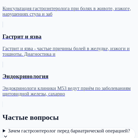
Консультация гастроэнтеролога при болях в животе, изжоге,
нарушениях стула и заб
Гастрит и язва
Гастрит и язва - частые причины болей в желудке, изжоги и
тошноты. Диагностика и
Эндокринология
Эндокринологи клиники М53 ведут приём по заболеваниям
щитовидной железы, сахарно
Частые вопросы
Зачем гастроэнтеролог перед бариатрической операцией?