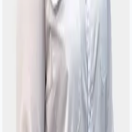
Цитологическое исследование мазков (соскобов)
с поверхности шейки матки (наружного
маточного зева) и цервикального канала -
окрашивание по Папаниколау
1 600 ₽
Тиреотропный гормон (ТТГ)
390 ₽
Ферритин
530 ₽
Полный каталог и цены -
все анализы клиники
. Забор крови
ежедневно до 11:30.