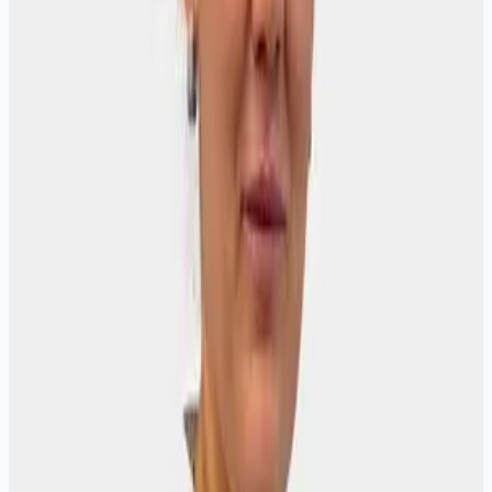
течении 3 месяцев)
1 200 ₽
Гинеколог - консультативный прием
(первичный)
1 900
₽
30 мин
Записаться →
Гинеколог - консультативный прием
(повторный в течении 3 месяцев)
1 200
₽
30 мин
Записаться →
Что делает гинеколог на приёме
Сбор жалоб и анамнеза, осмотр, при необходимости - мазки и
цитология.
По показаниям назначает УЗИ малого таза, анализы,
кольпоскопию или лечение. Дальше - план терапии и