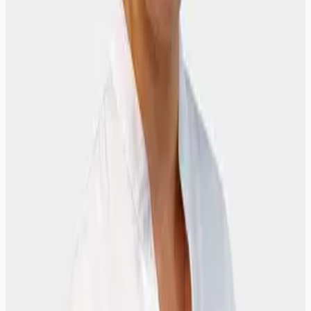
контрольные визиты.
Когда стоит записаться к гинекологу
Поводом для визита могут быть боли внизу живота,
нарушения цикла, дискомфорт, необычные выделения,
вопросы по контрацепции, планирование беременности и
профилактический осмотр. Регулярный приём у гинеколога
помогает вовремя выявлять воспалительные процессы,
заболевания шейки матки и другие состояния, которые на
ранних стадиях часто протекают без выраженных симптомов.
Что включает консультация
На первичном приёме врач собирает анамнез, уточняет
жалобы, проводит осмотр и при необходимости рекомендует
дополнительные обследования или процедуры. Если у вас
уже есть результаты анализов, УЗИ или заключения других
специалистов, их стоит взять с собой.
Отзывы пациентов