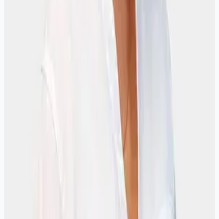
Елена М. ★★★★★ Была на приёме у гинеколога в клинике
М53. Врач внимательная, всё объяснила понятным языком,
ответила на вопросы и аккуратно провела осмотр. Приём
прошёл спокойно и без спешки. Мария С. ★★★★★
Записалась день в день, приняли точно по времени. Очень
понравился деликатный подход врача и то, что сразу
объяснили дальнейший план обследования и лечения. Ольга
К. ★★★★★ Проходила обследование и дополнительные
процедуры у гинеколога. Клинику выбрала по рекомендации
и не пожалела: всё организовано удобно, персонал вежливый,
врач очень грамотная. &times; Запись на приём Фамилия *
Имя * Отчество Дата рождения * Номер телефона * *
Заполняя форму, вы соглашаетесь с нашей политикой
конфиденциальности Записаться Поля, отмеченные *,
обязательны для заполнения
Другие услуги гинекологии
Гинеколог для девочек в Иркутске Гинеколог подростков в
Иркутске Детский гинеколог в Иркутске Биопсия шейки
матки в Иркутске Введение ВМС в Иркутске Импланон в