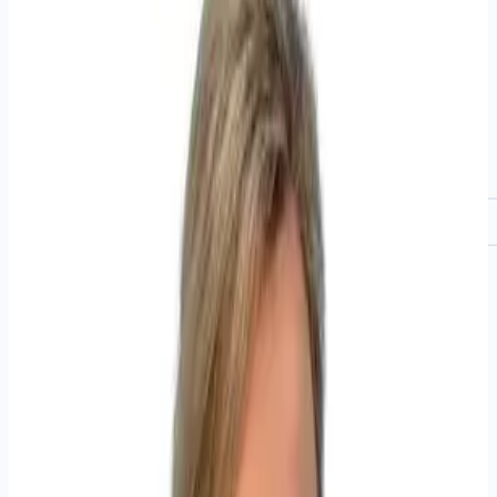
Приём гинеколога в Иркутске в клинике М53:
профилактический осмотр, разбор жалоб, подбор
обследования и тактики лечения. Можно записаться на
первичную и повторную консультацию к врачу-акушеру-
гинекологу.
Записаться к гинекологу
Хаб гинекологии
Врачи - можно записаться
Ближайшие свободные окна подгружаются автоматически.
Бородина Варвара
Николаевна
Врач‑акушер‑гинеколог
Стаж 10 лет
детей с
0
лет
взрослых