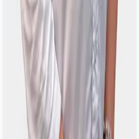
УЗИ малого таза - основное исследование при болях, кистах,
миомах и нарушениях ц
Анализы и мазки
Мазки, цитология и другие анализы по назначению
гинеколога - в клинике М53.
Гинекология
Гинекологи клиники М53 в Иркутске: осмотр, диагностика,
УЗИ малого таза и молочн
УЗИ
В клинике М53 на ул. Байкальская, 129 проводят УЗИ
экспертного класса на 6 аппар