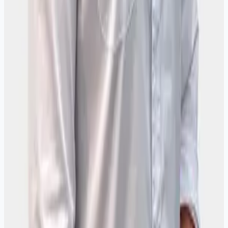
Смотрите также
Гинекология
Все направления и запись к гинекологу
Воспаление и выделения
При зуде, жжении и изменении выделений гинеколог
проведёт осмотр, назначит мазки
Нарушение цикла
Гинеколог разберётся с нарушениями цикла: осмотр, УЗИ
малого таза, анализы и под