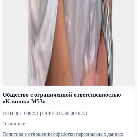
Анализы
В клинике М53 можно сдать лабораторные анализы по
направлению врача: общеклиниче
Частые вопросы
Когда стоит записаться к гинекологу, если жалоб нет?
Что взять с собой на приём гинеколога?
Нужна ли подготовка к процедуре?
Общество с ограниченной ответственностью
«Клиника М53»
ИНН 3811039251 | ОГРН 1153850019751
О клинике
Политика в отношении обработки персональных данных