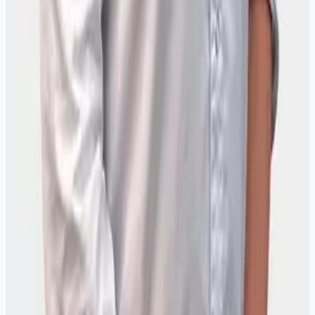
Миома и кисты
При подозрении на миому или кисту гинеколог назначит УЗИ
малого таза и определит
Шейка матки
Изменения шейки матки требуют осмотра, цитологии и при
необходимости кольпоскопи
Кольпоскопия
Кольпоскопия - осмотр шейки матки под увеличением.
Назначает гинеколог при измен
УЗИ малого таза