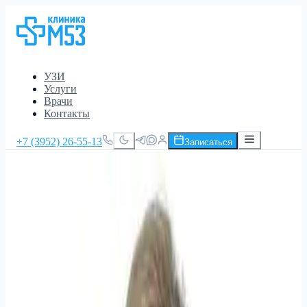
УЗИ
Услуги
Врачи
Контакты
+7 (3952) 26-55-13
Записаться
Главная
/
Гинекология
/
Гинеколог в Иркутске
Гинеколог в Иркутске
Взрослый гинеколог клиники М53 - осмотр, мазки,
назначение УЗИ и лечение гинекологических жалоб.
Беременность и бесплодие не ведём.
Приём от
1 200 ₽
г. Иркутск, ул. Байкальская, 129
· +7 (3952) 26-55-13