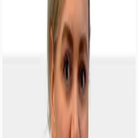
Записаться на приём
Лебедева Ирина
Юрьевна
Врач‑акушер‑гинеколог
Стаж 16 лет
детей с
0
лет
взрослых
Записаться на приём
Все врачи клиники
Запись
Выберите услугу и запишитесь онлайн или позвоните
+7
(3952) 26-55-13
.
Актуальные цены
Гинеколог - консультативный прием (первичный)
1 900 ₽
Гинеколог - консультативный прием (повторный в