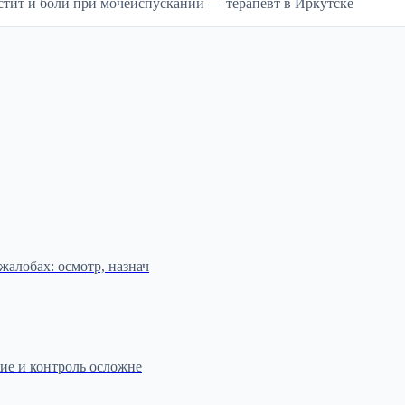
стит и боли при мочеиспускании — терапевт в Иркутске
алобах: осмотр, назнач
ние и контроль осложне