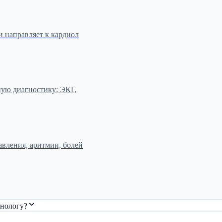
и направляет к кардиол
ную диагностику: ЭКГ,
авления, аритмии, болей
онологу?