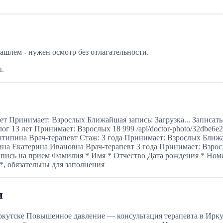
кашлем - нужен осмотр без отлагательности.
ы.
 Принимает: Взрослых Ближайшая запись: Загрузка... Записатьс
г 13 лет Принимает: Взрослых 18 999 /api/doctor-photo/32dbe6e
нтипина Врач-терапевт Стаж: 3 года Принимает: Взрослых Ближай
на Екатерина Ивановна Врач-терапевт 3 года Принимает: Взрослых
 Запись на прием Фамилия * Имя * Отчество Дата рождения * Ном
, обязательны для заполнения
и
ркутске Повышенное давление — консультация терапевта в Ирку