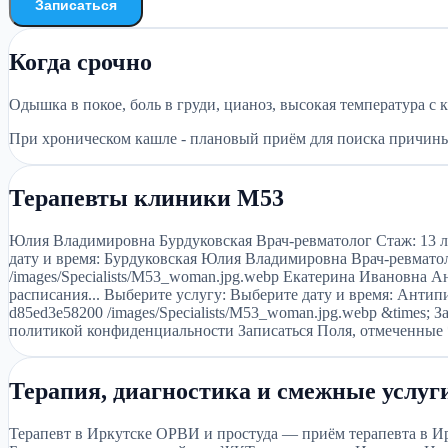
Записаться
Когда срочно
Одышка в покое, боль в груди, цианоз, высокая температура с 
При хроническом кашле - плановый приём для поиска причин
Терапевты клиники М53
Юлия Владимировна Бурдуковская Врач-ревматолог Стаж: 13 лет
дату и время: Бурдуковская Юлия Владимировна Врач-ревматоло
/images/Specialists/M53_woman.jpg.webp Екатерина Ивановна А
расписания... Выберите услугу: Выберите дату и время: Антипи
d85ed3e58200 /images/Specialists/M53_woman.jpg.webp &times;
политикой конфиденциальности Записаться Поля, отмеченные *
Терапия, диагностика и смежные услуг
Терапевт в Иркутске ОРВИ и простуда — приём терапевта в И