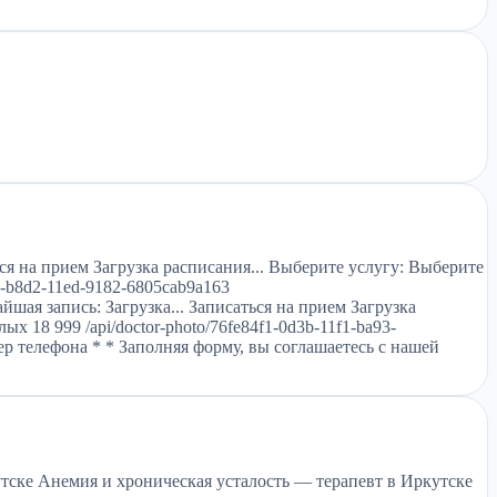
я на прием Загрузка расписания... Выберите услугу: Выберите
2-b8d2-11ed-9182-6805cab9a163
шая запись: Загрузка... Записаться на прием Загрузка
 18 999 /api/doctor-photo/76fe84f1-0d3b-11f1-ba93-
ер телефона * * Заполняя форму, вы соглашаетесь с нашей
тске Анемия и хроническая усталость — терапевт в Иркутске