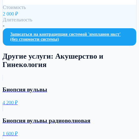
Стоимость
2 000
₽
Длительность
-
Записаться на
контрацепция системой 'импланон нкст'
(без стоимости системы)
Другие услуги:
Акушерство и
Гинекология
Биопсия вульвы
4 200
₽
Биопсия вульвы радиоволновая
1 600
₽