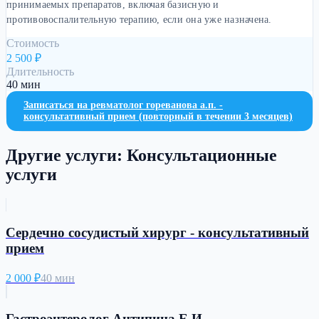
принимаемых препаратов, включая базисную и
противовоспалительную терапию, если она уже назначена.
Стоимость
2 500
₽
Длительность
40 мин
Записаться на
ревматолог гореванова а.п. -
консультативный прием (повторный в течении 3 месяцев)
Другие услуги:
Консультационные
услуги
Cердечно сосудистый хирург - консультативный
прием
2 000
₽
40 мин
Гастроэнтеролог Антипина Е.И. -