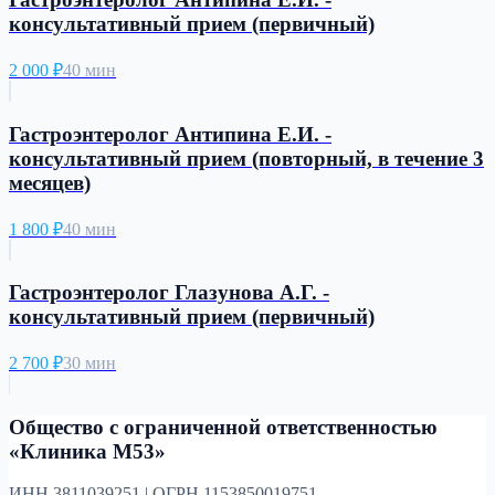
консультативный прием (первичный)
2 000
₽
40 мин
Гастроэнтеролог Антипина Е.И. -
консультативный прием (повторный, в течение 3
месяцев)
1 800
₽
40 мин
Гастроэнтеролог Глазунова А.Г. -
консультативный прием (первичный)
2 700
₽
30 мин
Общество с ограниченной ответственностью
«Клиника М53»
ИНН 3811039251 | ОГРН 1153850019751