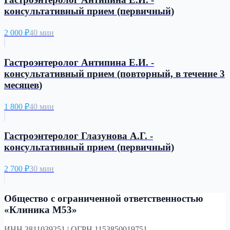
консультативный прием (первичный)
2 000
₽
40 мин
Гастроэнтеролог Антипина Е.И. -
консультативный прием (повторный, в течение 3
месяцев)
1 800
₽
40 мин
Гастроэнтеролог Глазунова А.Г. -
консультативный прием (первичный)
2 700
₽
30 мин
Общество с ограниченной ответственностью
«Клиника М53»
ИНН 3811039251 | ОГРН 1153850019751