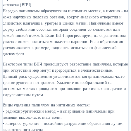
человека (ВПЧ).
Нередко папилломы образуются на интимных местах, а именно - на
коже наружных половых органов, вокруг анального отверстия и
слизистых влагалища, уретры и шейки матки. Папилломы имеют
форму стебля или сосочка, который соединен со слизистой или
кожей тонкой ножкой. Если ВПЧ прогрессирует, на ограниченном
участке может появиться множество наростов. Если образования
увеличиваются в размере, пациенты испытывают физический
дискомфорт.
Некоторые типы ВПЧ провоцируют разрастание папиллом, которые
при отсутствии мер могут переродиться в злокачественные.
Данный риск существенно увеличивается, когда папилломы часто
травмируются и натираются. Удаление новообразований на
интимных местах проводится при помощи различных аппаратов и
хирургическим путем.
Виды удаления папиллом на интимных местах:
• радиохирургический метод – выпаривание папилломы при
помощи высокочастотных волн;
• лазерное удаление – послойное разрушение образования лучом
высокоточного лазера.