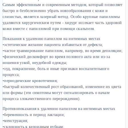
Самым эффективным и современным методом, который позволяет
быстро и безболезненно убрать новообразования с кожи и
слизистых, является лазерный метод. Особо крупные папилломы
удаляются хирургическим путем - хирург иссекает часть здоровой
кожи вместе с папилломой при помощи скальпеля.
Показания к удалению папиллом на интимных местах
•эстетическое желание пациента избавиться от дефекта;
•частое травмирование папиллом, например, во время депиляции;
•физический дискомфорт во время полового акта или из-за
ношения узкой, неудобной одежды;
•зуд, покраснение, боль и иные признаки воспалительного
процесса;
•периодические кровотечения;
•быстрый количественный рост образований, изменение их цвета
или формы (эти симптомы могут сигнализировать о начале
процесса злокачественного перерождения).
Противопоказания к удалению папиллом на интимных местах
•беременность и период лактации;
•менструация;
•склонность к келоидным рубцам;