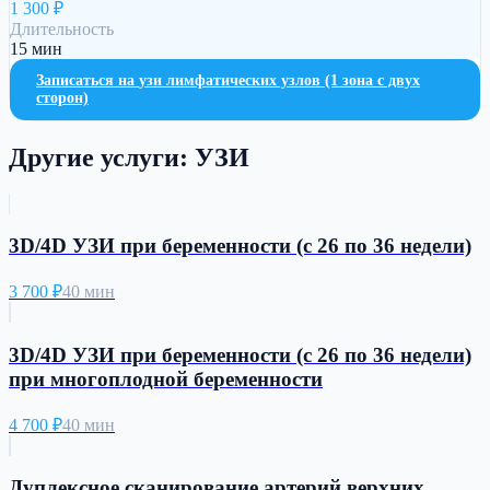
1 300
₽
Длительность
15 мин
Записаться на
узи лимфатических узлов (1 зона с двух
сторон)
Другие услуги:
УЗИ
3D/4D УЗИ при беременности (с 26 по 36 недели)
3 700
₽
40 мин
3D/4D УЗИ при беременности (с 26 по 36 недели)
при многоплодной беременности
4 700
₽
40 мин
Дуплексное сканирование артерий верхних