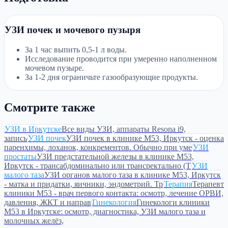
УЗИ почек и мочевого пузыря
За 1 час выпить 0,5-1 л воды.
Исследование проводится при умеренно наполненном
мочевом пузыре.
За 1-2 дня ограничьте газообразующие продукты.
Смотрите также
УЗИ в Иркутске
Все виды УЗИ, аппараты Resona i9,
запись
УЗИ почек
УЗИ почек в клинике М53, Иркутск - оценка
паренхимы, лоханок, конкрементов. Обычно при уме
УЗИ
простаты
УЗИ предстательной железы в клинике М53,
Иркутск - трансабдоминально или трансректально (Т
УЗИ
малого таза
УЗИ органов малого таза в клинике М53, Иркутск
- матка и придатки, яичники, эндометрий. Тр
Терапия
Терапевт
клиники М53 - врач первого контакта: осмотр, лечение ОРВИ,
давления, ЖКТ и направ
Гинекология
Гинекологи клиники
М53 в Иркутске: осмотр, диагностика, УЗИ малого таза и
молочных желёз,