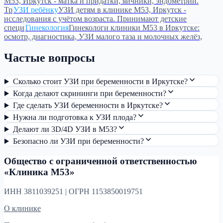
М53, Иркутск - матка и придатки, яичники, эндометрий.
Тр
УЗИ ребёнку
УЗИ детям в клинике М53, Иркутск -
исследования с учётом возраста. Принимают детские
специ
Гинекология
Гинекологи клиники М53 в Иркутске:
осмотр, диагностика, УЗИ малого таза и молочных желёз,
Частые вопросы
Сколько стоит УЗИ при беременности в Иркутске?
Когда делают скрининги при беременности?
Где сделать УЗИ беременности в Иркутске?
Нужна ли подготовка к УЗИ плода?
Делают ли 3D/4D УЗИ в М53?
Безопасно ли УЗИ при беременности?
Общество с ограниченной ответственностью
«Клиника М53»
ИНН 3811039251 | ОГРН 1153850019751
О клинике