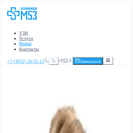
УЗИ
Услуги
Врачи
Контакты
+7 (3952) 26-55-13
Записаться
Главная
/
Врачи
/
Смолянинова Светлана
Смолянинова Светлана
Анатольевна
Врач ультразвуковой диагностики
Стаж 34 года
взрослых
Запись на приём
Выберите услугу и удобное время онлайн