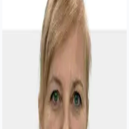
Записаться на приём
Аккредитация
Квалификационная категория: Вторая, по
специальности "Акушерство и гинекология",
Центральная аттестационная комиссия
минестерства здравоохранения Республика Саха
(Якутия). Действует до 14 мая 2005 г.
Квалификационная категория: Первая, по
специальности "Ультразвуковая диагностика",
Отделение центральнлй аттестационной
комиссии в Сибирском Федеральном округе.
Действует до 27 ноября 2012 г.
"Ультразвуковая диагностика", ООО
"ИНСТИТУТ ИННОВАЦИОННЫХ
ТЕХНОЛОГИЙ" г. Оренбург, повышение
квалификации, сертификат №562413365209, до
30.12.2025г.. Действует до 30 декабря 2025 г.
Образование