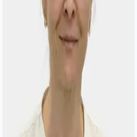
1992 - "Иркутский государственный
медицинский институт", по специальности
"Лечебное дело"
1993 - "Медицинский факультет Якутского
госуниверситета" МЗ Якутской АССР,
интернатура по специальности "Акушерство и
гинекология"
1996 - "Акушерство и гинекология",
"Новокузнецкий ГИДУВ", повышение
квалификации
1999 - "Акушерство и гинекология",
"Волгоградская медицинская академия",
повышение квалификации
2001 - "Ультразвуковая диагностика", ИГИУВ
Министерства здравоохранения и медицинской
промышленности РФ, профессиональная
переподготовка
2006 - "Ультразвуковая диагностика", ГОУ ВПО
ИГМУ РОСЗДРАВА г.Иркутска, повышение
квалификации
2011 - "Ультразвуковая диагностика",
Государственное образовательное учреждение
дополнительного профессионального
образования «Иркутский государственный
институт усовершенствования врачей