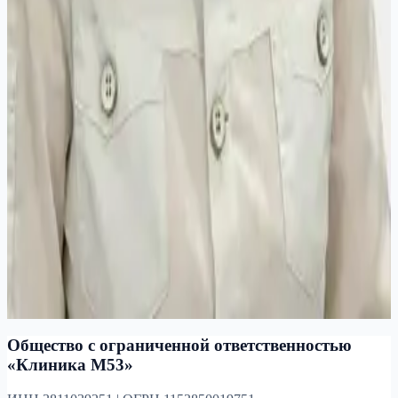
Другие специалисты:
Врач
ультразвуковой диагностики
Жеребцова Елена
Александровна
Врач ультразвуковой диагностики
Стаж 38 лет
Сафарова Анна
Александровна
Врач ультразвуковой диагностики
Стаж 21 год
Попова Надежда
Викторовна
Врач ультразвуковой диагностики
Стаж 24 года
Общество с ограниченной ответственностью
«Клиника М53»