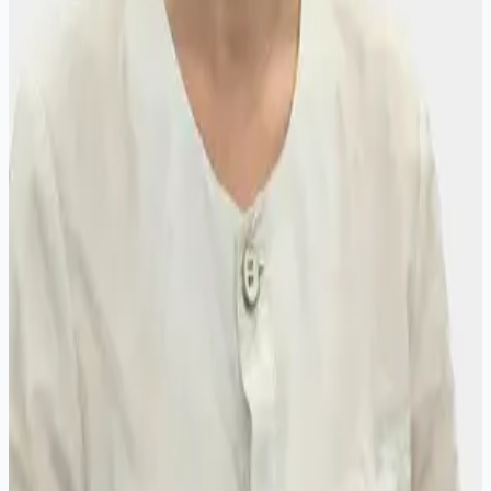
Федерального агентства по здравоохранению и
социальному развитию», повышение
квалификации
2016 - "Ультразвуковая диагностика" ФГБОУ ВО
НГМУ МИНЗДРАВА РОССИИ, повышение
квалификации
2015 - "Организация здравоохранения и
общественного здоровья", ГБОУ ДПО
«ИГМАПО» МЗ РФ, профессиональна
переподготовка
2020 - "Ультразвуковая диагностика", ООО
"ИНСТИТУТ ИННОВАЦИОННЫХ
ТЕХНОЛОГИЙ" г. Оренбург, повышение
квалификации, сертификат №562413365209, до
30.12.2025г.
2023 - "Ультразвуковая диагностика", ООО
"ИНСТИТУТ ИННОВАЦИОННЫХ
ТЕХНОЛОГИЙ" г. Оренбург, повышение
квалификации
2025 - "Ультразвуковая диагностика", АПО ФГБУ
"Федеральный научно-клинический центр
специализированных видов медицинской
помощи и медицинских технологий ФМБА",
повышение квалификации