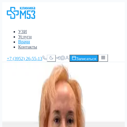
УЗИ
Услуги
Врачи
Контакты
+7 (3952) 26-55-13
Записаться
Главная
/
Врачи
/
Старицина Елена
Старицина Елена
Андреевна
Врач‑гастроэнтеролог
Стаж 17 лет
взрослых
Запись на приём
ближайшее окно: 23 августа 09:40