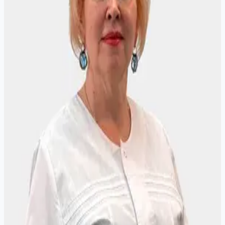
Записаться на приём
Аккредитация
Cведения об аккредитации: 7725 032811582
ФГБОУ ДПО РМАНПО Минздрава России, по
специальности "Гастроэнтерология". Действует
до 22 апреля 2030 г.
Образование
2008 - ГОУ ВПО ИГМУ Федерального агентства
по здравоохранению и социальному развитию,
по специальности "Лечебное дело"
2009 - ГОУ ВПО ИГМУ Федерального агентства
по здравоохранению и социальному развитию,
интернатура по специальности "Терапия"
2011 - "Гастроэнтерология", ГБОУ ВПО ИГМУ
Министерства здравоохранения и социального
развития Российской Федерации,
профессиональная переподготовка
2015 - "Гастроэнтерология", ГБОУ ВПО