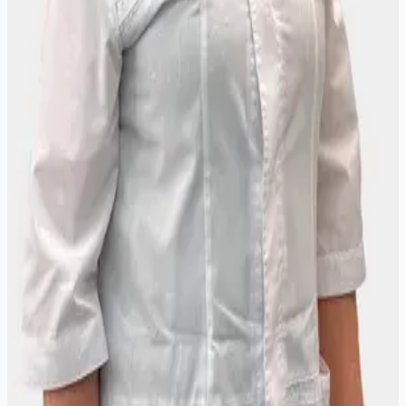
ИГМАПО МЗ РФ, повышение квалификации
2025 - "Гастроэнтерология", ФГБОУ ДПО
РМАНПО МЗ РФ, повышение квалификации
Услуги
Гастроэнтеролог Старицина Е.А. - консультативный прием
(первичный)
Гастроэнтеролог Старицина Е.А. - консультативный прием
(повторный в течении 3 месяцев)
Другие специалисты:
Врач-
гастроэнтеролог
Сергеева Людмила
Владимировна
Врач‑гастроэнтеролог
Стаж 21 год
Глазунова Анна
Геннадьевна
Врач‑гастроэнтеролог