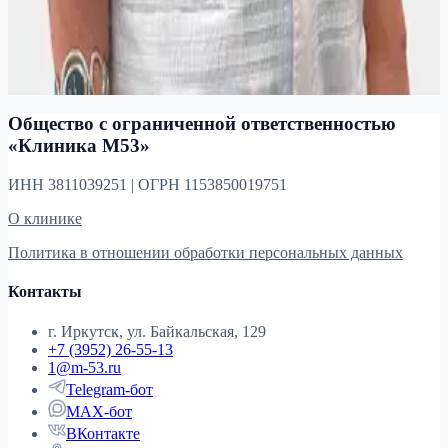
Стаж 9 лет
Таргашина Татьяна
Борисовна
Врач‑гастроэнтеролог
Стаж 34 года
Общество с ограниченной ответственностью
«Клиника М53»
ИНН 3811039251 | ОГРН 1153850019751
О клинике
Политика в отношении обработки персональных данных
Контакты
г. Иркутск, ул. Байкальская, 129
+7 (3952) 26-55-13
1@m-53.ru
Telegram-бот
MAX-бот
ВКонтакте