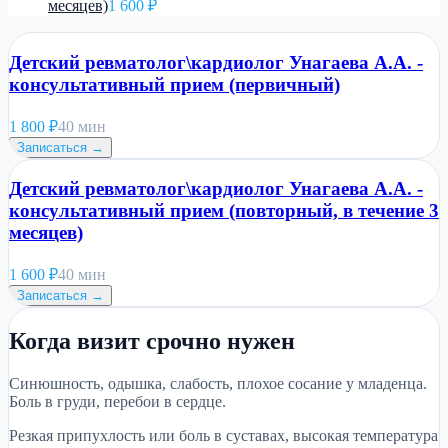
месяцев)
1 600 ₽
Детский ревматолог\кардиолог Унагаева А.А. -
консультативный прием (первичный)
1 800
₽
40 мин
Записаться →
Детский ревматолог\кардиолог Унагаева А.А. -
консультативный прием (повторный, в течение 3
месяцев)
1 600
₽
40 мин
Записаться →
Когда визит срочно нужен
Синюшность, одышка, слабость, плохое сосание у младенца.
Боль в груди, перебои в сердце.
Резкая припухлость или боль в суставах, высокая температура