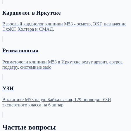
Кардиолог в Иркутске
Взрослый кардиолог клиники М53 - осмотр, ЭКГ, назначение
ЭхоКГ, Холтера и СМАД,
Ревматология
Ревматологи клиники М53 в Иркутске ведут артрит, артроз,
подагру, системные забо
УЗИ
В клинике М53 на ул. Байкальская, 129 проводят УЗИ
экспертного класса на 6 аппар
Частые вопросы