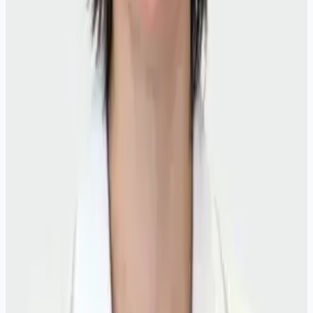
После приёма у вас остаётся заключение кардиолога с
диагнозом или рабочим диагнозом, списком назначений и
рекомендациями по режиму. Если нужны обследования - в
плане будут конкретные услуги: ЭКГ, ЭхоКГ, Холтер, СМАД
или анализы.
Связанные темы на сайте: гипертония, аритмия, ИБС, ЭхоКГ
- можно открыть из блока «Смотрите также» ниже. Запись на
повторный приём - онлайн или по телефону клиники.
Анализы, которые назначает
кардиолог
Липидный профиль и метаболические маркеры сердечно-
сосудистого риска.
Липидограмма
740 ₽