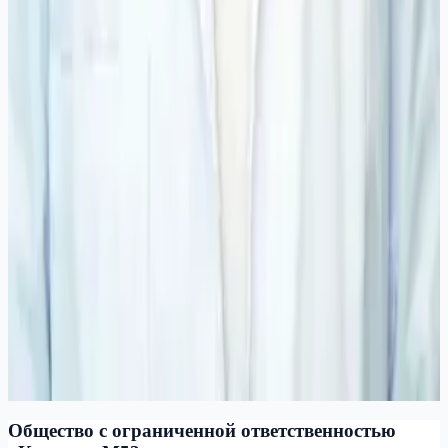
функциональную диагностику: ЭКГ,
УЗИ
В клинике М53 на ул. Байкальская, 129 проводят УЗИ
экспертного класса на 6 аппар
Частые вопросы
Сколько стоит приём кардиолога в Иркутске?
Где записаться к кардиологу в Иркутске?
С какими симптомами обращаться к кардиологу?
Нужна ли ЭКГ перед приёмом кардиолога?
Чем кардиолог отличается от терапевта?
Что взять на приём к кардиологу?
Общество с ограниченной ответственностью