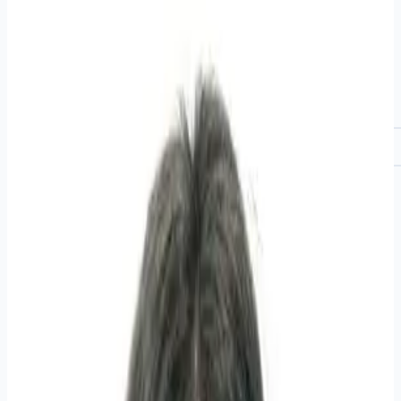
Кардиолог клиники М53 в Иркутске оценивает работу сердца
и сосудов: собирает жалобы, делает ЭКГ, назначает
обследования и лечение при гипертонии, аритмии и ИБС.
Приём на ул. Байкальская, 129 - запись онлайн сегодня.
Записаться к кардиологу
Хаб кардиологии
Когда назначают кардиолога
Боль, давление или дискомфорт в груди
Одышка при нагрузке или в покое
Перебои, учащённое или редкое сердцебиение
Повышенное артериальное давление
Отёки ног, быстрая утомляемость
Головокружение, обмороки
Контроль после инфаркта или операций на сердце
По направлению терапевта или другого специалиста