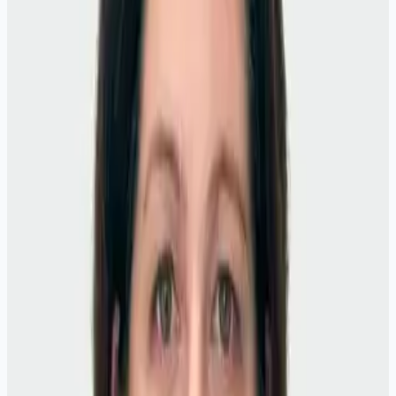
Цены и запись
Выберите услугу и запишитесь онлайн или позвоните
+7
(3952) 26-55-13
.
Актуальные цены
Кардиолог Гома Т.В. - консультативный прием
(первичный)
3 000 ₽
Кардиолог Гома Т.В. - консультативный прием
(повторный в течении 3 месяцев)
2 500 ₽
Кардиолог Радюк Ю.Н. - консультативный прием
(первичный)
2 000 ₽
Кардиолог Радюк Ю.Н. - консультативный прием
(повторный в течение 3 месяцев)
1 800 ₽
Кардиолог Гома Т.В. - консультативный прием
(первичный)
3 000
₽
40 мин