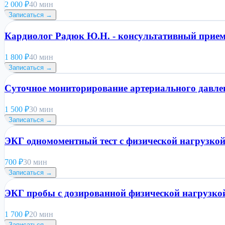
2 000
₽
40 мин
Записаться →
Кардиолог Радюк Ю.Н. - консультативный прием 
1 800
₽
40 мин
Записаться →
Суточное мониторирование артериального давл
1 500
₽
30 мин
Записаться →
ЭКГ одномоментный тест с физической нагрузко
700
₽
30 мин
Записаться →
ЭКГ пробы с дозированной физической нагрузко
1 700
₽
20 мин
Записаться →