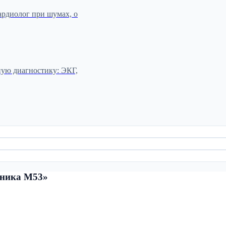
ардиолог при шумах, о
ную диагностику: ЭКГ,
иника М53»