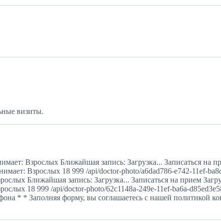
ьные визиты.
мает: Взрослых Ближайшая запись: Загрузка... Записаться на пр
мает: Взрослых 18 999 /api/doctor-photo/a6dad786-e742-11ef-ba8
ослых Ближайшая запись: Загрузка... Записаться на прием Загру
лых 18 999 /api/doctor-photo/62c1148a-249e-11ef-ba6a-d85ed3e58
она * * Заполняя форму, вы соглашаетесь с нашей политикой к