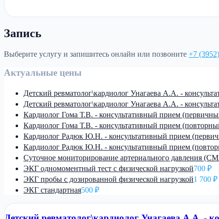
Запись
Выберите услугу и запишитесь онлайн или позвоните
+7 (3952
Актуальные цены
Детский ревматолог\кардиолог Унагаева А.А. - консульт
Детский ревматолог\кардиолог Унагаева А.А. - консульта
Кардиолог Гома Т.В. - консультативный прием (первичны
Кардиолог Гома Т.В. - консультативный прием (повторный
Кардиолог Радюк Ю.Н. - консультативный прием (перви
Кардиолог Радюк Ю.Н. - консультативный прием (повторн
Суточное мониторирование артериального давления (С
ЭКГ одномоментный тест с физической нагрузкой
700 ₽
ЭКГ пробы с дозированной физической нагрузкой
1 700 ₽
ЭКГ стандартная
500 ₽
Детский ревматолог\кардиолог Унагаева А.А. - 