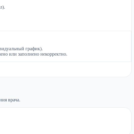
л).
ивидуальный график).
чено или заполнено некорректно.
ия врача.