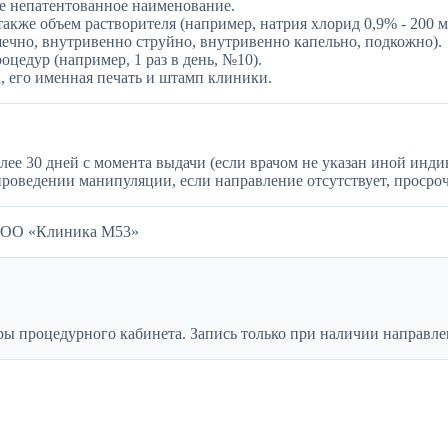
е непатентованное наименование.
 также объем растворителя (например, натрия хлорид 0,9% - 200 м
чно, внутривенно струйно, внутривенно капельно, подкожно).
оцедур (например, 1 раз в день, №10).
а, его именная печать и штамп клиники.
лее 30 дней с момента выдачи (если врачом не указан иной инд
роведении манипуляции, если направление отсутствует, просро
 ООО «Клиника М53»
ы процедурного кабинета. Запись только при наличии направлен