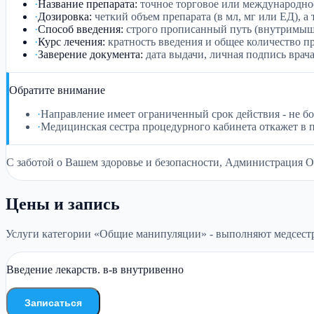
·
Название препарата
:
точное торговое или международно
·
Дозировка
:
четкий объем препарата (в мл, мг или ЕД), а
·
Способ введения
:
строго прописанный путь (внутримыше
·
Курс лечения
:
кратность введения и общее количество пр
·
Заверение документа
:
дата выдачи, личная подпись врач
Обратите внимание
·
Направление имеет ограниченный срок действия - не бо
·
Медицинская сестра процедурного кабинета откажет в п
С заботой о Вашем здоровье и безопасности, Администрация
Цены и запись
Услуги категории «Общие манипуляции» - выполняют медсестр
Введение лекарств. в-в внутривенно
Записаться