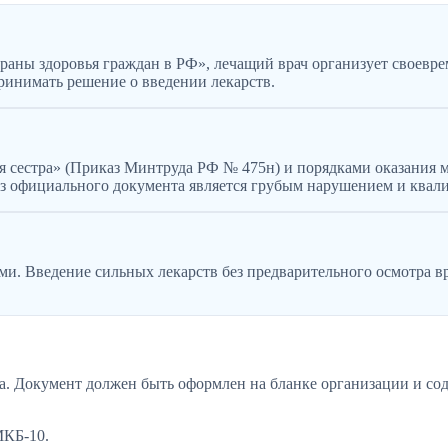
храны здоровья граждан в РФ», лечащий врач организует своев
принимать решение о введении лекарств.
я сестра» (Приказ Минтруда РФ № 475н) и порядками оказания
з официального документа является грубым нарушением и квали
. Введение сильных лекарств без предварительного осмотра в
а. Документ должен быть оформлен на бланке организации и сод
МКБ-10.