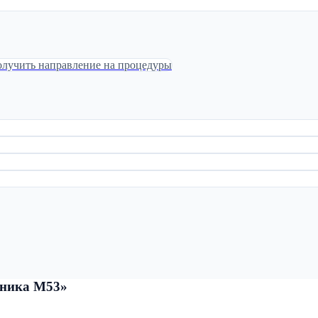
лучить направление на процедуры
иника М53»