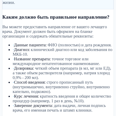
жизни.
Каким должно быть правильное направление?
Вы можете предоставить направление от вашего лечащего
врача. Документ должен быть оформлен на бланке
организации и содержать обязательные реквизиты:
·
Данные пациента
:
ФИО (полностью) и дата рождения.
·
Диагноз
:
клинический диагноз или код заболевания по
МКБ-10.
·
Название препарата
:
точное торговое или
международное непатентованное наименование.
·
Дозировка
:
четкий объем препарата (в мл, мг или ЕД),
а также объем растворителя (например, натрия хлорид
0,9% - 200 мл).
·
Способ введения
:
строго прописанный путь
(внутримышечно, внутривенно струйно, внутривенно
капельно, подкожно).
·
Курс лечения
:
кратность введения и общее количество
процедур (например, 1 раз в день, №10).
·
Заверение документа
:
дата выдачи, личная подпись
врача, его именная печать и штамп клиники.