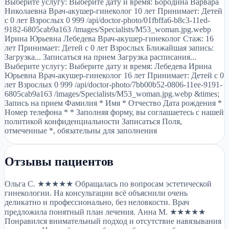
Выберите услугу: Выберите дату и время: Бородина Варвара
Николаевна Врач-акушер-гинеколог 10 лет Принимает: Детей
с 0 лет Взрослых 0 999 /api/doctor-photo/01fbffa6-b8c3-11ed-
9182-6805cab9a163 /images/Specialists/M53_woman.jpg.webp
Ирина Юрьевна Лебедева Врач-акушер-гинеколог Стаж: 16
лет Принимает: Детей с 0 лет Взрослых Ближайшая запись:
Загрузка... Записаться на прием Загрузка расписания...
Выберите услугу: Выберите дату и время: Лебедева Ирина
Юрьевна Врач-акушер-гинеколог 16 лет Принимает: Детей с 0
лет Взрослых 0 999 /api/doctor-photo/7bb00b52-0806-11ee-9191-
6805cab9a163 /images/Specialists/M53_woman.jpg.webp &times;
Запись на прием Фамилия * Имя * Отчество Дата рождения *
Номер телефона * * Заполняя форму, вы соглашаетесь с нашей
политикой конфиденциальности Записаться Поля,
отмеченные *, обязательны для заполнения
Отзывы пациентов
Ольга С. ★★★★★ Обращалась по вопросам эстетической
гинекологии. На консультации всё объяснили очень
деликатно и профессионально, без неловкости. Врач
предложила понятный план лечения. Анна М. ★★★★★
Понравился внимательный подход и отсутствие навязывания