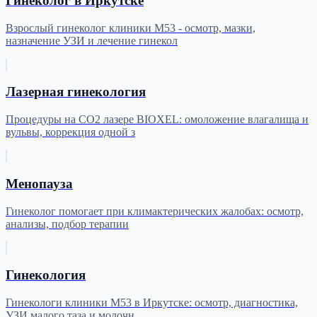
Гинеколог в Иркутске
Взрослый гинеколог клиники М53 - осмотр, мазки,
назначение УЗИ и лечение гинекол
Лазерная гинекология
Процедуры на CO2 лазере BIOXEL: омоложение влагалища и
вульвы, коррекция одной з
Менопауза
Гинеколог помогает при климактерических жалобах: осмотр,
анализы, подбор терапии
Гинекология
Гинекологи клиники М53 в Иркутске: осмотр, диагностика,
УЗИ малого таза и молочн